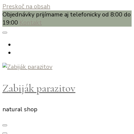
Preskoč na obsah
Objednávky prijímame aj telefonicky od 8:00 do
19:00
Kontakt
Zabiják parazitov
natural shop