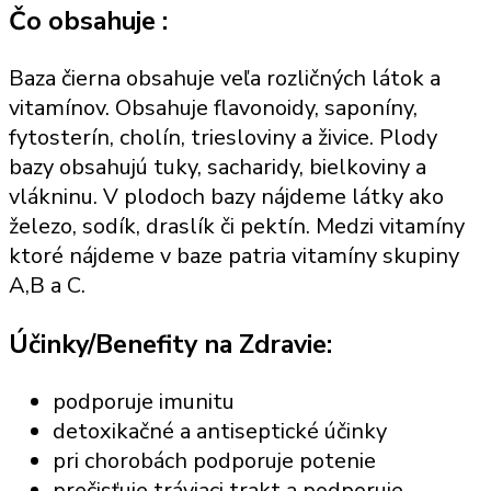
Čo obsahuje :
Baza čierna obsahuje veľa rozličných látok a
vitamínov. Obsahuje flavonoidy, saponíny,
fytosterín, cholín, triesloviny a živice. Plody
bazy obsahujú tuky, sacharidy, bielkoviny a
vlákninu. V plodoch bazy nájdeme látky ako
železo, sodík, draslík či pektín. Medzi vitamíny
ktoré nájdeme v baze patria vitamíny skupiny
A,B a C.
Účinky/Benefity na Zdravie:
podporuje imunitu
detoxikačné a antiseptické účinky
pri chorobách podporuje potenie
prečisťuje tráviaci trakt a podporuje