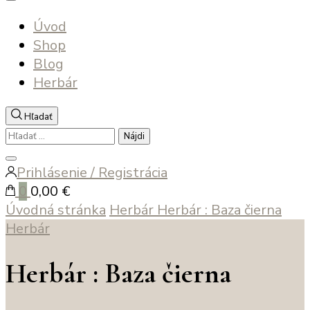
Úvod
Shop
Blog
Herbár
Hľadať
Hľadať:
Zatvoriť
Prihlásenie / Registrácia
vyhľadávanie
0
0,00 €
Úvodná stránka
Herbár
Herbár : Baza čierna
Herbár
Herbár : Baza čierna