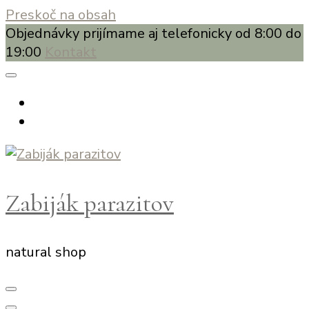
Preskoč na obsah
Objednávky prijímame aj telefonicky od 8:00 do
19:00
Kontakt
Zabiják parazitov
natural shop