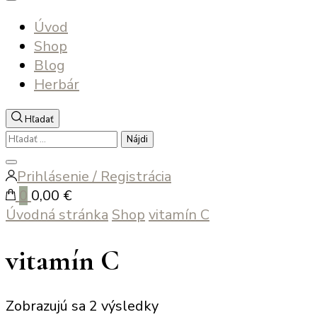
Úvod
Shop
Blog
Herbár
Hľadať
Hľadať:
Zatvoriť
Prihlásenie / Registrácia
vyhľadávanie
0
0,00 €
Úvodná stránka
Shop
vitamín C
vitamín C
Zoradené
Zobrazujú sa 2 výsledky