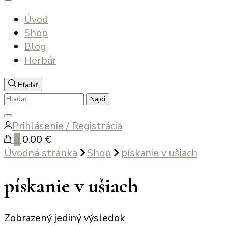
Úvod
Shop
Blog
Herbár
Hľadať
Hľadať:
Zatvoriť
Prihlásenie / Registrácia
vyhľadávanie
0
0,00 €
Úvodná stránka
Shop
pískanie v ušiach
pískanie v ušiach
Zobrazený jediný výsledok