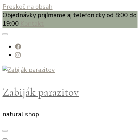
Preskoč na obsah
Objednávky prijímame aj telefonicky od 8:00 do
19:00
Kontakt
Zabiják parazitov
natural shop