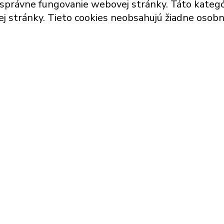
rávne fungovanie webovej stránky. Táto kategóri
j stránky. Tieto cookies neobsahujú žiadne osobn