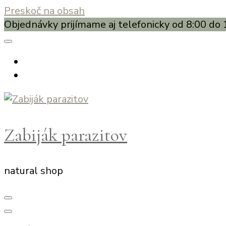
Preskoč na obsah
Objednávky prijímame aj telefonicky od 8:00 do 
Zabiják parazitov
natural shop