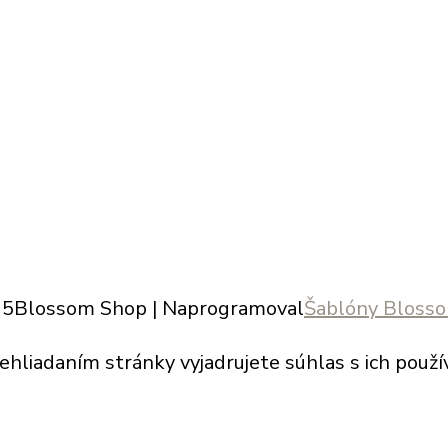
25
Blossom Shop | Naprogramoval
Šablóny Bloss
hliadaním stránky vyjadrujete súhlas s ich použí