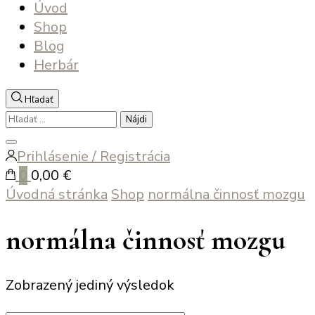
Úvod
Shop
Blog
Herbár
Hľadať
Hľadať:
Zatvoriť
Prihlásenie / Registrácia
vyhľadávanie
0
0,00 €
Úvodná stránka
Shop
normálna činnosť mozgu
normálna činnosť mozgu
Zobrazený jediný výsledok