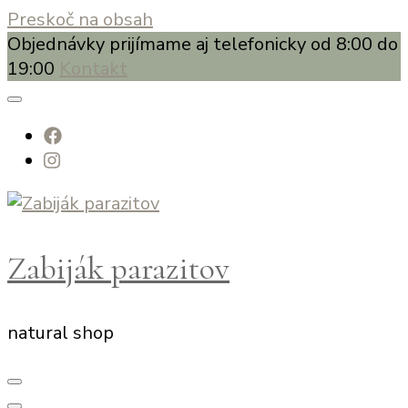
Preskoč na obsah
Objednávky prijímame aj telefonicky od 8:00 do
19:00
Kontakt
Zabiják parazitov
natural shop