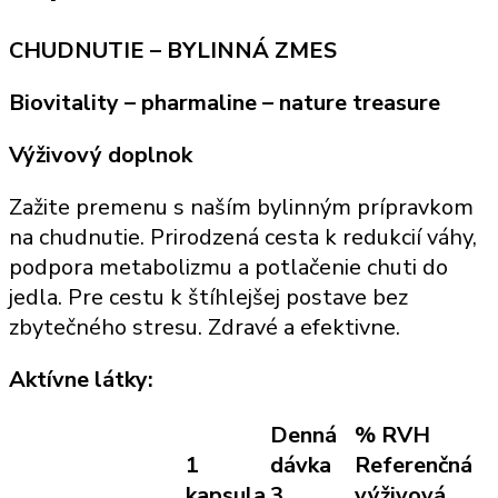
CHUDNUTIE
–
BYLINNÁ ZMES
Biovitality – pharmaline – nature treasure
Výživový doplnok
Zažite premenu s naším bylinným prípravkom
na chudnutie. Prirodzená cesta k redukcií váhy,
podpora metabolizmu a potlačenie chuti do
jedla. Pre cestu k štíhlejšej postave bez
zbytečného stresu. Zdravé a efektivne.
Aktívne látky:
Denná
% RVH
1
dávka
Referenčná
kapsula
3
výživová