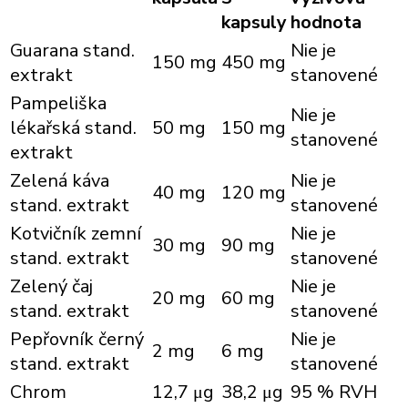
kapsuly
hodnota
Guarana stand.
Nie je
150 mg
450 mg
extrakt
stanovené
Pampeliška
Nie je
lékařská stand.
50 mg
150 mg
stanovené
extrakt
Zelená káva
Nie je
40 mg
120 mg
stand. extrakt
stanovené
Kotvičník zemní
Nie je
30 mg
90 mg
stand. extrakt
stanovené
Zelený čaj
Nie je
20 mg
60 mg
stand. extrakt
stanovené
Pepřovník černý
Nie je
2 mg
6 mg
stand. extrakt
stanovené
Chrom
12,7 μg
38,2 μg
95 % RVH