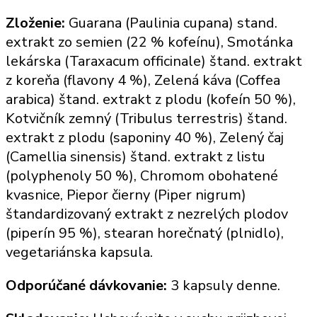
Zloženie:
Guarana (Paulinia cupana) stand.
extrakt zo semien (22 % kofeínu), Smotánka
lekárska (Taraxacum officinale) štand. extrakt
z koreňa (flavony 4 %), Zelená káva (Coffea
arabica) štand. extrakt z plodu (kofeín 50 %),
Kotvičník zemný (Tribulus terrestris) štand.
extrakt z plodu (saponiny 40 %), Zelený čaj
(Camellia sinensis) štand. extrakt z listu
(polyphenoly 50 %), Chromom obohatené
kvasnice, Piepor čierny (Piper nigrum)
štandardizovaný extrakt z nezrelých plodov
(piperín 95 %), stearan horečnatý (plnidlo),
vegetariánska kapsula.
Odporúčané dávkovanie:
3 kapsuly denne.