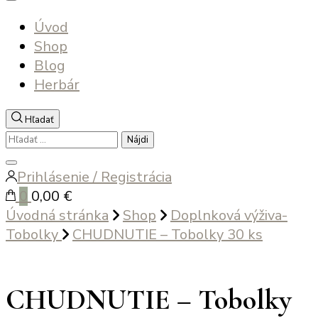
Úvod
Shop
Blog
Herbár
Hľadať
Hľadať:
Zatvoriť
Prihlásenie / Registrácia
vyhľadávanie
0
0,00 €
Úvodná stránka
Shop
Doplnková výživa-
Tobolky
CHUDNUTIE – Tobolky 30 ks
CHUDNUTIE – Tobolky