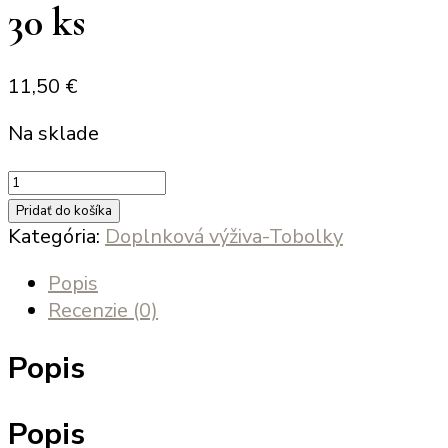
30 ks
11,50
€
Na sklade
množstvo
CHUDNUTIE
Pridať do košíka
-
Kategória:
Doplnková výživa-Tobolky
Tobolky
Popis
30
Recenzie (0)
ks
Popis
Popis