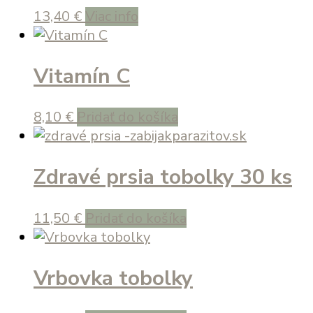
13,40
€
Viac info
Vitamín C
8,10
€
Pridať do košíka
Zdravé prsia tobolky 30 ks
11,50
€
Pridať do košíka
Vrbovka tobolky