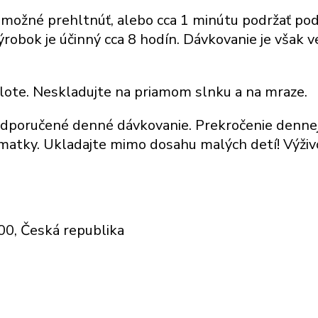
 možné prehltnúť, alebo cca 1 minútu podržať po
ýrobok je účinný cca 8 hodín. Dávkovanie je však 
plote. Neskladujte na priamom slnku a na mraze.
dporučené denné dávkovanie. Prekročenie dennej 
ce matky. Ukladajte mimo dosahu malých detí! Výž
 00, Česká republika