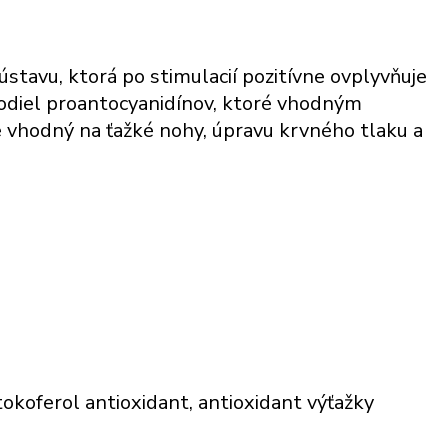
tavu, ktorá po stimulacií pozitívne ovplyvňuje
podiel proantocyanidínov, ktoré vhodným
 vhodný na ťažké nohy, úpravu krvného tlaku a
tokoferol antioxidant, antioxidant výťažky