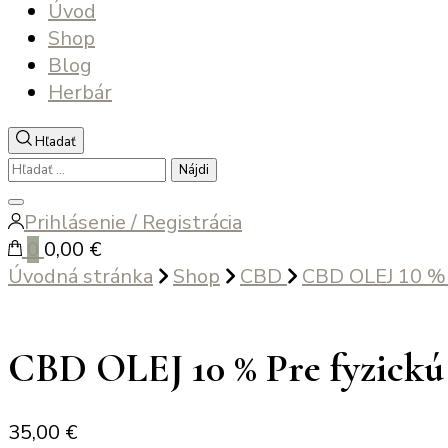
Úvod
Shop
Blog
Herbár
Hľadať
Hľadať:
Zatvoriť
Prihlásenie / Registrácia
vyhľadávanie
0
0,00 €
Úvodná stránka
Shop
CBD
CBD OLEJ 10 % P
CBD OLEJ 10 % Pre fyzickú
35,00
€