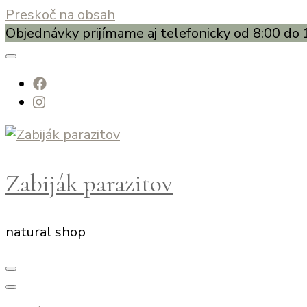
Preskoč na obsah
Objednávky prijímame aj telefonicky od 8:00 do 
Zabiják parazitov
natural shop