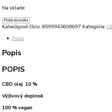
Na sklade
množstvo
Pridať do košíka
CBD
Katalógové číslo:
8595943608697
Kategória:
C
OLEJ
Popis
10
%
Popis
Pre
fyzickú
a
POPIS
psychickú
rovnováhu
CBD olej 10 %
Výživový doplnok
100 % vegan