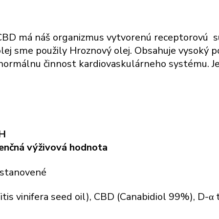
 CBD má náš organizmus vytvorenú receptorovú sús
olej sme použily Hroznový olej. Obsahuje vysoký 
normálnu činnost kardiovaskulárneho systému. Je
H
enčná výživová hodnota
e stanovené
tis vinifera seed oil), CBD (Canabidiol 99%), D-α 