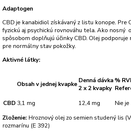
Adaptogen
CBD je kanabidiol získávaný z listu konope. Pre
fyzickú aj psychickú rovnováhu tela. Ako nosný 
spôsobom doplňujú účinky CBD. Olej podporuje 
pre normálny stav pokožky.
Aktivné látky:
Denná dávka
% RV
Obsah v jednej kvapke
2 x 2 kvapky
Refer
CBD
3,1 mg
12,4 mg
Nie j
Zloženie:
Hroznový olej zo semien studený lis (Vi
rozmarínu (E 392)