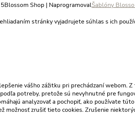
25
Blossom Shop | Naprogramoval
Šablóny Bloss
hliadaním stránky vyjadrujete súhlas s ich použí
lepšenie vášho zážitku pri prechádzaní webom. Z 
 podľa potreby, pretože sú nevyhnutné pre fungov
omáhajú analyzovať a pochopiť, ako používate tút
ež možnosť zrušiť tieto cookies. Zrušenie niektor